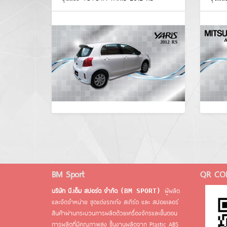
BM Sport
QR CO
บริษัท บี.เอ็ม สปอร์ต จำกัด
ผู้ผลิต
(BM SPORT)
และจัดจำหน่าย ชุดแต่งรถเก๋ง สเกิร์ต และ สปอยเลอร์
สินค้าผ่านกระบวนการผลิตด้วยเครื่องจักรและขั้นตอน
การผลิตที่มีคุณภาพสูง ชิ้นงานผลิตจาก Plastic ABS