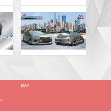
MAP
มวา