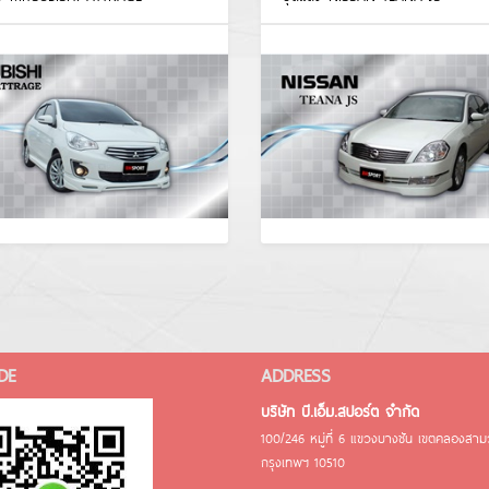
DE
ADDRESS
บริษัท บี.เอ็ม.สปอร์ต จำกัด
100/246 หมู่ที่ 6 แขวงบางชัน เขตคลองสา
กรุงเทพฯ 10510