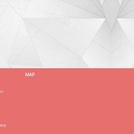
MAP
มวา
0510