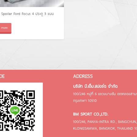
ง Spoiler Ford Focus 4 ประตู 3 แบบ
 more
DE
ADDRESS
บริษัท บี.เอ็ม.สปอร์ต จำกัด
100/246 หมู่ที่ 6 แขวงบางชัน เขตคลองสา
กรุงเทพฯ 10510
BM SPORT CO.,LTD.
100/246, PANYA-INTRA RD., BANGCHUN,
KLONGSAMWA, BANGKOK, THAILAND 1