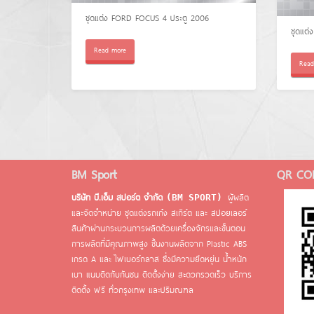
ชุดแต่ง FORD FOCUS 4 ประตู 2006
ชุดแต่
Read more
Read
BM Sport
QR CO
บริษัท บี.เอ็ม สปอร์ต จำกัด
ผู้ผลิต
(BM SPORT)
และจัดจำหน่าย ชุดแต่งรถเก๋ง สเกิร์ต และ สปอยเลอร์
สินค้าผ่านกระบวนการผลิตด้วยเครื่องจักรและขั้นตอน
การผลิตที่มีคุณภาพสูง ชิ้นงานผลิตจาก Plastic ABS
เกรด A และ ไฟเบอร์กลาส ซึ่งมีความยึดหยุ่น น้ำหนัก
เบา แนบติดกับกันชน ติดตั้งง่าย สะดวกรวดเร็ว บริการ
ติดตั้ง ฟรี ทั่วกรุงเทพ และปริมณฑล