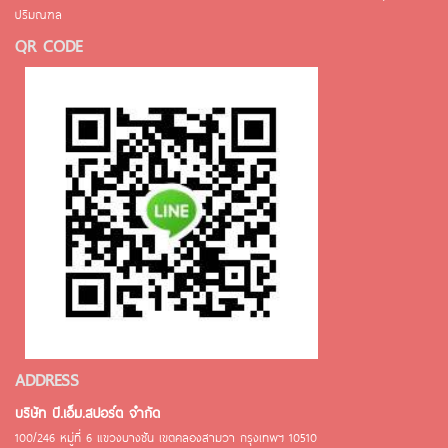
ปริมณฑล
QR CODE
ADDRESS
บริษัท บี.เอ็ม.สปอร์ต จำกัด
100/246 หมู่ที่ 6 แขวงบางชัน เขตคลองสามวา กรุงเทพฯ 10510