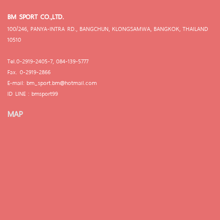
BM SPORT CO.,LTD.
100/246, PANYA-INTRA RD., BANGCHUN, KLONGSAMWA, BANGKOK, THAILAND
10510
Tel.0-2919-2405-7, 084-139-5777
Fax. 0-2919-2866
E-mail: bm_sport.bm@hotmail.com
ID LINE : bmsport99
MAP