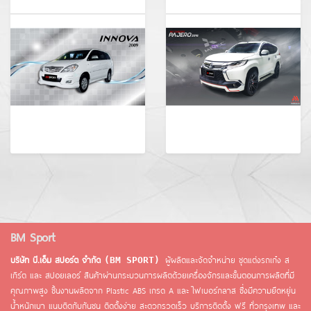
BM Sport
บริษัท บี.เอ็ม สปอร์ต จำกัด
ผู้ผลิตและจัดจำหน่าย ชุดแต่งรถเก๋ง ส
(BM SPORT)
เกิร์ต และ สปอยเลอร์ สินค้าผ่านกระบวนการผลิตด้วยเครื่องจักรและขั้นตอนการผลิตที่มี
คุณภาพสูง ชิ้นงานผลิตจาก Plastic ABS เกรด A และ ไฟเบอร์กลาส ซึ่งมีความยึดหยุ่น
น้ำหนักเบา แนบติดกับกันชน ติดตั้งง่าย สะดวกรวดเร็ว บริการติดตั้ง ฟรี ทั่วกรุงเทพ และ