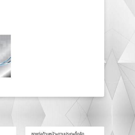
ชุดแต่งด้านหน้า+กาบประตู+คิ้อล้อ