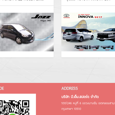
DE
ADDRESS
บริษัท บี.เอ็ม.สปอร์ต จำกัด
100/246 หมู่ที่ 6 แขวงบางชัน เขตคลองสา
กรุงเทพฯ 10510