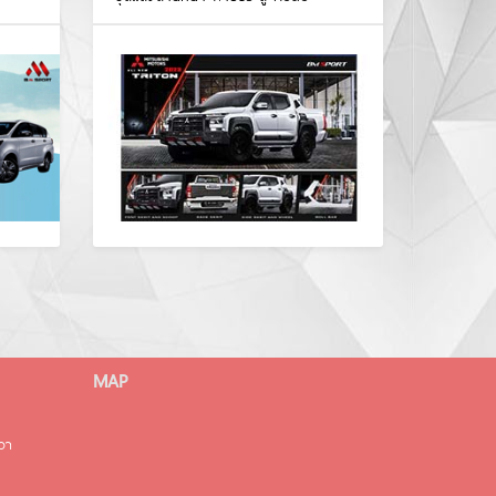
MAP
มวา