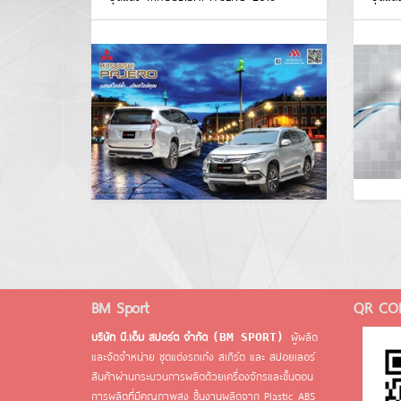
BM Sport
QR CO
บริษัท บี.เอ็ม สปอร์ต จำกัด
ผู้ผลิต
(BM SPORT)
และจัดจำหน่าย ชุดแต่งรถเก๋ง สเกิร์ต และ สปอยเลอร์
สินค้าผ่านกระบวนการผลิตด้วยเครื่องจักรและขั้นตอน
การผลิตที่มีคุณภาพสูง ชิ้นงานผลิตจาก Plastic ABS