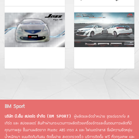
BM Sport
บริษัท บี.เอ็ม สปอร์ต จำกัด
ผู้ผลิตและจัดจำหน่าย ชุดแต่งรถเก๋ง ส
(BM SPORT)
เกิร์ต และ สปอยเลอร์ สินค้าผ่านกระบวนการผลิตด้วยเครื่องจักรและขั้นตอนการผลิตที่มี
คุณภาพสูง ชิ้นงานผลิตจาก Plastic ABS เกรด A และ ไฟเบอร์กลาส ซึ่งมีความยึดหยุ่น
น้ำหนักเบา แนบติดกับกันชน ติดตั้งง่าย สะดวกรวดเร็ว บริการติดตั้ง ฟรี ทั่วกรุงเทพ และ