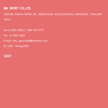
BM SPORT CO.,LTD.
100/246, PANYA-INTRA RD., BANGCHUN, KLONGSAMWA, BANGKOK, THAILAND
10510
Tel.0-2919-2405-7, 084-139-5777
Fax. 0-2919-2866
E-mail: bm_sport.bm@hotmail.com
ID LINE : bmsport99
MAP