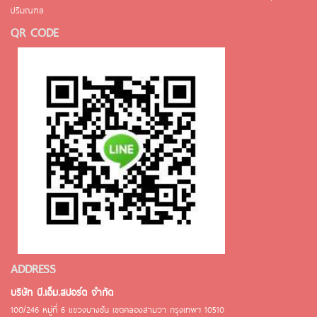
ปริมณฑล
QR CODE
ADDRESS
บริษัท บี.เอ็ม.สปอร์ต จำกัด
100/246 หมู่ที่ 6 แขวงบางชัน เขตคลองสามวา กรุงเทพฯ 10510